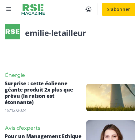
Aller
MENU
S'abonner
au
contenu
emilie-letailleur
Énergie
Surprise : cette éolienne
géante produit 2x plus que
prévu (la raison est
étonnante)
18/12/2024
Avis d'experts
Pour un Management Ethique